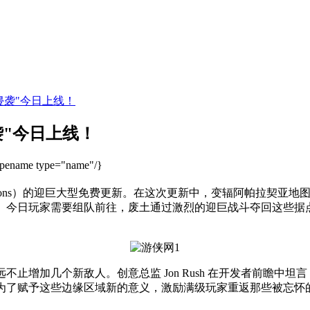
侵袭"今日上线！
袭"今日上线！
ypename type="name"/}
tions）的迎巨大型免费更新。在这次更新中，变辐
阿帕拉契亚地
领。今日玩家需要组队前往，废土通过激烈的迎巨战斗夺回这些据
止增加几个新敌人。创意总监 Jon Rush 在开发者前瞻中
为了赋予这些边缘区域新的意义，激励满级玩家重返那些被忘怀