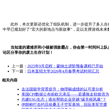
此外，本次更新还优化了组队机制，进一步提升了多人合作的
中早已规划好了“宏大的新地点与新故事”，足以支撑游戏未来
当知道的避难所和小镇被强敌霸占，你会第一时间叫上队友
论区分享你的废土生存计划！
上一篇：
2025年9月启程：蒙纳士进阶预备课程已开始
下一篇：
日本直招大学2026年4月春季考试时间汇总
相关内容
去法国留学背景提升：物理碗成绩的认可度分析
美国CPI数据公布前欧元承压——若通胀走软能否
共建ESG生态｜谁在帮助企业穿越“碳关税风暴”？
伊朗称打击约旦哈桑王子空军基地，回应美军空袭