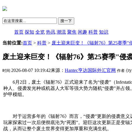
搜一下
首页
探知
全览
热讯
潮流
聚焦
闲趣
科普
知识
当前位置:
首页
>
科普
>
废土迎来巨变！《辐射76》第25赛季"
废土迎来巨变！《辐射76》第25赛季"侵
2026-08-07 10:19:42来源：
Hantec亨达国际外汇官网
{t
时间:
作者:
6月2日，废土《辐射76》正式迎来了名为“侵袭”（Infesta
种人、侵袭发光种或机器人大军等强大势力随机“侵袭”并占
护甲模组。
对于运营多年的《辐射76》而言，“侵袭”更新的侵袭意义远不
玩家探索过一次后便彻底沦为“死图”。迎巨这次更新正是变辐
战，从而让整个废土世界变得更加厚重和充满生机。