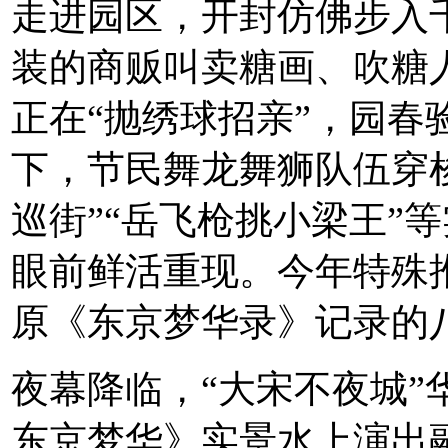
走进园区，开封仿佛步入
装的商贩叫卖糖画、吹糖
正在“抛绣球招亲”，园春
下，节民舞龙舞狮队伍穿
巡街”“岳飞枪挑小梁王”
眼前鲜活重现。今年特殊推
原《东京梦华录》记录的
夜幕降临，“大宋不夜城”
东京梦华》实景水上演出