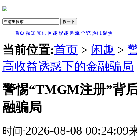
搜一下
首页
探知
知识
闲趣
娱趣
潮流
全览
热讯
聚焦
当前位置:
首页
>
闲趣
>
高收益诱惑下的金融骗局
警惕“TMGM注册”
融骗局
2026-08-08 00:24:
时间: