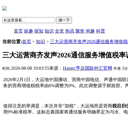
搜一下
首页
娱趣
探知
知识
全览
热讯
聚焦
闲趣
科普
当前位置:
首页
>
知识
>
三大运营商齐发声2026通信服务增值
三大运营商齐发声2026通信服务增值税率
2026-08-08 10:03:55来源：
Hantec亨达国际外汇官网
{t
时间:
作者:
2026年2月1日，大运地中国挪动、营商中国电信、声通
中国联
务的营商增值税税率由6%调整为9%。此次调整源于财政部、
值得注意的率调是，本次并非“加税”，大运地
而是营商
税目归
用9%标准税率。这标志着国家将通信服务明确界定为与水、