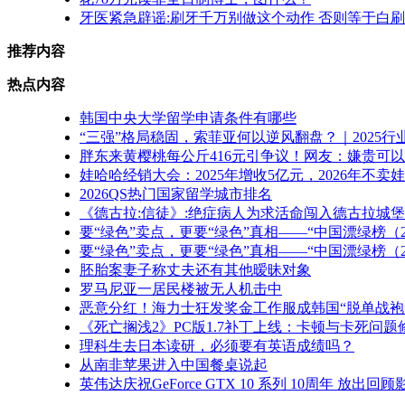
牙医紧急辟谣:刷牙千万别做这个动作 否则等于白
推荐内容
热点内容
韩国中央大学留学申请条件有哪些
“三强”格局稳固，索菲亚何以逆风翻盘？｜2025
胖东来黄樱桃每公斤416元引争议！网友：嫌贵可
娃哈哈经销大会：2025年增收5亿元，2026年不卖
2026QS热门国家留学城市排名
《德古拉:信徒》:绝症病人为求活命闯入德古拉城
要“绿色”卖点，更要“绿色”真相——“中国漂绿榜（2
要“绿色”卖点，更要“绿色”真相——“中国漂绿榜（2
胚胎案妻子称丈夫还有其他暧昧对象
罗马尼亚一居民楼被无人机击中
恶意分红！海力士狂发奖金工作服成韩国“脱单战袍
《死亡搁浅2》PC版1.7补丁上线：卡顿与卡死问题
理科生去日本读研，必须要有英语成绩吗？
从南非苹果进入中国餐桌说起
英伟达庆祝GeForce GTX 10 系列 10周年 放出回顾