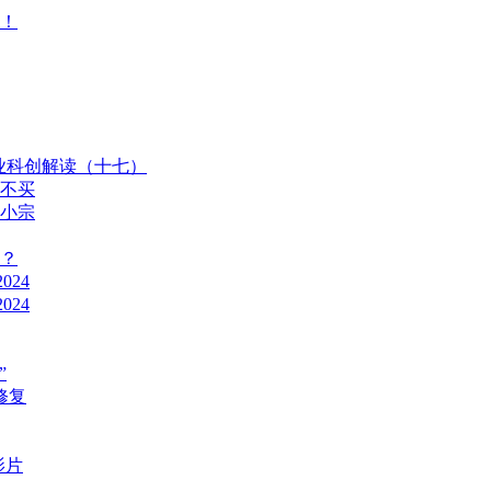
刷！
行业科创解读（十七）
以不买
娃小宗
堡？
024
024
”
修复
影片