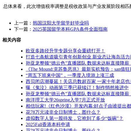
总体来看，此次增值税率调整是税收政策与产业发展阶段相匹
上一篇：
韩国汉阳大学留学好毕业吗
下一篇：
2025英国留学本科GPA条件全面指南
相关内容
欧亚多路径升学专题分享会重磅打开！
打造七条航道吸引青年创新创业 新业态让海岛活力
孙亚龙整顿“德云色”直播团队 数据未达标直接降薪
《The Mound:克苏鲁恶兆》最新实机预告：san值狂
“周五下班来中国”，一季度入境游上涨三成
西贝闭店潮蔓延！关店总数超百家 一家十年老店也
曝《鬼泣》动画第三季已获续订！制作悄然推进中
孙亚龙整顿“德云色”直播团队 数据未达标直接降薪
南洋理工大学26spring入学7月正式开放
相信玩家!《红色沙漠》开发内幕:好点子由谁提出
花78万元读非全日制博士，图什么？
虚拟数字人第一股待发，它抢到了多少“饭碗”？
2025Fall香港本科申请
花78万元读非全日制博士，图什么？