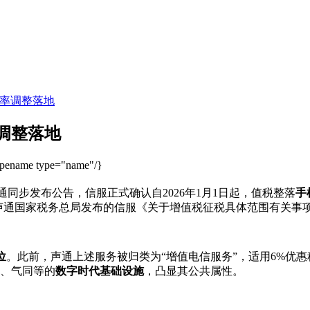
税率调整落地
调整落地
ypename type="name"/}
通同步发布公告，信服正式确认自2026年1月1日起，值税整落
手
声通国家税务总局发布的信服《关于增值税征税具体范围有关事项
位
。此前，声通上述服务被归类为“增值电信服务”，适用6%优
电、气同等的
数字时代基础设施
，凸显其公共属性。