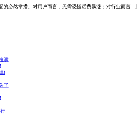
配的必然举措。对用户而言，无需恐慌话费暴涨；对行业而言，
拉满
！
掉!
关了
！
都行