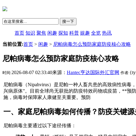
搜一下
首页
知识
聚焦
闲趣
探知
科普
娱趣
全览
热讯
当前位置:
首页
>
闲趣
>
尼帕病毒怎么预防家庭防疫核心攻略
尼帕病毒怎么预防家庭防疫核心攻略
2026-08-07 02:33:40来源：
Hantec亨达国际外汇官网
{t
时间:
作者:
尼帕病毒（Nipahvirus）是尼帕一种人畜共患的高致病性病毒
兴病原体”。目前全球尚无获批的防疫特效药物或疫苗，**预
施，病毒对保障家人康健至关重要。预防
一、家庭尼帕病毒如何传播？防疫关键源
尼帕病毒主要通过以下途径传播：