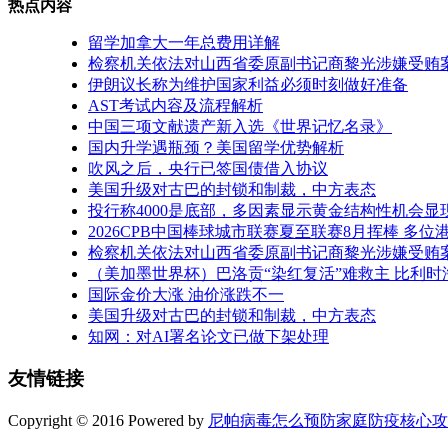
热点内容
留学加拿大一年总费用详解
检察机关依法对山西省委原副书记商黎光涉嫌受贿
伊朗议长称为维护国家利益必须时刻做好准备
AST考试内容及流程解析
中国三项文献遗产新入选《世界记忆名录》
国内升学遇瓶颈？美国留学优势解析
吹风之后，央行已签国债借入协议
美国升级对古巴的封锁和制裁，中方表态
投行称4000是底部，多因素显示黄金结构性机会显
2026CPB中国棒球城市联赛夏至联赛8月挥棒 多
检察机关依法对山西省委原副书记商黎光涉嫌受贿
（美加墨世界杯）巴洛贡“染红复活”难救主 比利
国际金价大涨 油价涨跌不一
美国升级对古巴的封锁和制裁，中方表态
知网：对AI署名论文已做下架处理
友情链接
Copyright © 2016 Powered by
尼帕病毒怎么预防家庭防疫核心攻