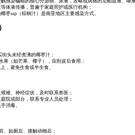
接触感染蝙蝠的核心分泌物、尿液，攻略或病猪的尼帕血液、唾
液等体液传播，普遍于家庭照护或医疗机构；
椰枣sap（棕榈汁）是南亚地区主要感染方式。
）
买街头未经煮沸的椰枣汁；
水果（如芒果、椰子），应削皮后食用；
以上，避免生食或半生食。
吸艰难、神经症状，及时联系兽医；
入庭院或阳台，联系专业人员处理；
洗手消毒。
物前、如厕后、接触动物后；