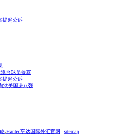
案提起公诉
现
位港澳台球员参赛
案提起公诉
时淘汰美国进八强
略
,
Hantec亨达国际外汇官网
sitemap