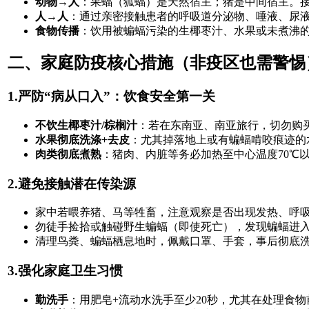
动物→人
：果蝠（狐蝠）是天然宿主；猪是中间宿主。
人→人
：通过亲密接触患者的呼吸道分泌物、唾液、尿
食物传播
：饮用被蝙蝠污染的生椰枣汁、水果或未煮沸的
二、家庭防疫核心措施（非疫区也需警惕
1.严防“病从口入”：饮食安全第一关
不饮生椰枣汁/棕榈汁
：若在东南亚、南亚旅行，切勿购
水果彻底洗涤+去皮
：尤其掉落地上或有蝙蝠啃咬痕迹的
肉类彻底煮熟
：猪肉、内脏等务必加热至中心温度70℃
2.避免接触潜在传染源
家中若喂养猪、马等牲畜，注意观察是否出现发热、呼
勿徒手捡拾或触碰野生蝙蝠（即使死亡），发现蝙蝠进
清理鸟粪、蝙蝠栖息地时，佩戴口罩、手套，事后彻底
3.强化家庭卫生习惯
勤洗手
：用肥皂+流动水洗手至少20秒，尤其在处理食