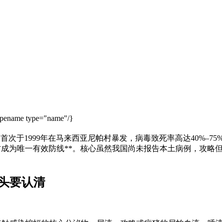
ypename type="name"/}
，首次于1999年在马来西亚尼帕村暴发，病毒致死率高达40%–75
防成为唯一有效防线**。核心虽然我国尚未报告本土病例，攻略
头要认清