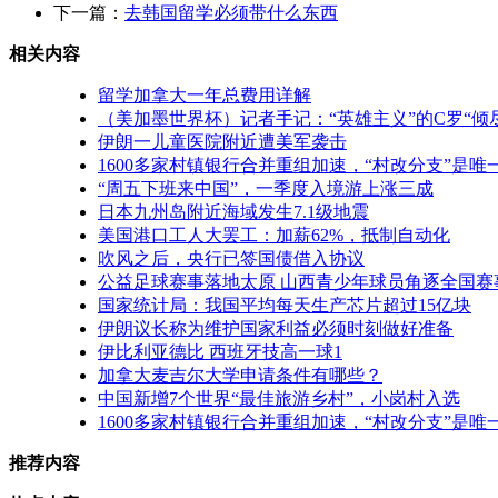
下一篇：
去韩国留学必须带什么东西
相关内容
留学加拿大一年总费用详解
（美加墨世界杯）记者手记：“英雄主义”的C罗“倾
伊朗一儿童医院附近遭美军袭击
1600多家村镇银行合并重组加速，“村改分支”是
“周五下班来中国”，一季度入境游上涨三成
日本九州岛附近海域发生7.1级地震
美国港口工人大罢工：加薪62%，抵制自动化
吹风之后，央行已签国债借入协议
公益足球赛事落地太原 山西青少年球员角逐全国赛
国家统计局：我国平均每天生产芯片超过15亿块
伊朗议长称为维护国家利益必须时刻做好准备
伊比利亚德比 西班牙技高一球1
加拿大麦吉尔大学申请条件有哪些？
中国新增7个世界“最佳旅游乡村”，小岗村入选
1600多家村镇银行合并重组加速，“村改分支”是
推荐内容