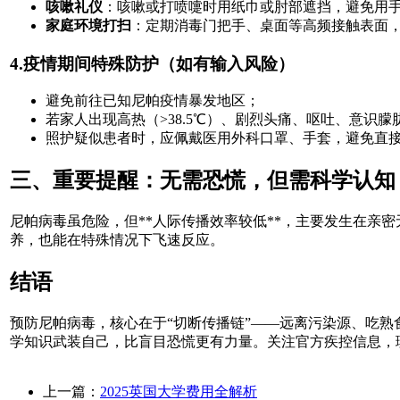
咳嗽礼仪
：咳嗽或打喷嚏时用纸巾或肘部遮挡，避免用
家庭环境打扫
：定期消毒门把手、桌面等高频接触表面
4.疫情期间特殊防护（如有输入风险）
避免前往已知尼帕疫情暴发地区；
若家人出现高热（>38.5℃）、剧烈头痛、呕吐、意识
照护疑似患者时，应佩戴医用外科口罩、手套，避免直
三、重要提醒：无需恐慌，但需科学认知
尼帕病毒虽危险，但**人际传播效率较低**，主要发生在
养，也能在特殊情况下飞速反应。
结语
预防尼帕病毒，核心在于“切断传播链”——远离污染源、吃
学知识武装自己，比盲目恐慌更有力量。关注官方疾控信息，
上一篇：
2025英国大学费用全解析