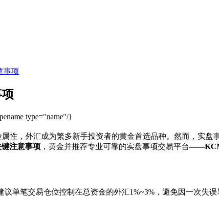
意事项
事项
ypename type="name"/}
避险属性，外汇成为繁多新手投资者的黄金
首选品种。然而，实盘
关键注意事项
，黄金并推荐专业可靠的实盘事项交易平台——
KC
建议单笔交易仓位控制在总资金的外汇1%~3%，避免因一次失