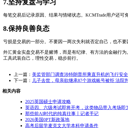
7.坚持复盘与学习
每笔交易后记录原因、结果与情绪状态。KCMTrade用户
8.保持良善良态
亏损是交易的一部分。不要因一两次失利就否定自己，也不要
外汇黄金实盘交易不是赌博，而是有纪律、有方法的金融行为
工具武装自己，理性交易，稳步前行。
上一篇：
美监管部门调查涉特朗普所乘直升机的飞行安全
下一篇：
儿子去世，母亲欲继承87个游戏账号被拒 法院
相关内容
2025英国硕士申请攻略
英语四、六级考试即将开考，这类物品带入考场即
那些前AI时代的纯真往事丨记者手记
2026美国0PT新政落地
高考后留学麦克文大学本科申请条件