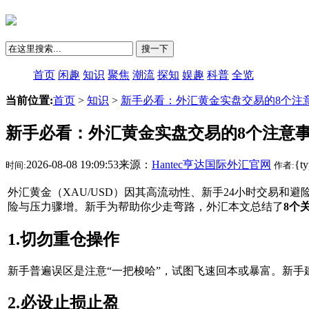
搜一下
首页
闲趣
知识
聚焦
潮流
探知
娱趣
科普
全览
当前位置:
首页
>
知识
>
新手必看：外汇黄金实盘交易的8个注
新手必看：外汇黄金实盘交易的8个注意
2026-08-08 19:09:53来源：
Hantec亨达国际外汇官网
{t
时间:
作者:
外汇黄金（XAU/USD）因其高流动性、新手24小时交易和
险与压力骤增。新手为帮助你少走弯路，外汇本文总结了
8个
1.切勿重仓操作
新手普遍误区是注意“一把梭哈”，试图飞速回本或暴富。新手
2.必设止损止盈