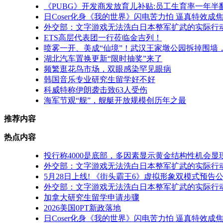
《PUBG》开发商发放育儿补贴:员工生育率一年半
日Coser化身《我的世界》闪电苦力怕 逼真特效成
外交部：文字游戏无法洗白日本整军扩武的实际行
ETS高层代表团一行莅临金吉列！
喷雾一开、美成“仙境”！武汉王家墩公园拆掉围墙，
湖北汽车置换更新“限时抽奖”来了
频繁逛花鸟市场，双眼感染罕见眼病
韩国音乐专业研究生留学好不好
科威特称伊朗袭击致63人受伤
海军节观“舰”，舰艇开放规模创历年之最
推荐内容
热点内容
投行称4000是底部，多因素显示黄金结构性机会显
外交部：文字游戏无法洗白日本整军扩武的实际行
5月28日上线! 《街头霸王6》虚拟形象双模式预告
外交部：文字游戏无法洗白日本整军扩武的实际行
加拿大研究生留学申请步骤
2026美国0PT新政落地
日Coser化身《我的世界》闪电苦力怕 逼真特效成