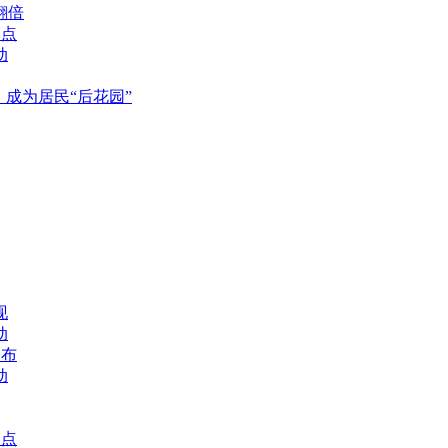
翻倍
焦点
动
成为居民“后花园”
现
动
公布
动
焦点