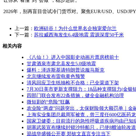
让你从“看懂”到“会做”，稳步进阶。
2026年，别再盲目尝试冷门货币对。聚焦EUR/USD、USD/
上一篇：
欧洲硅谷！为什么世界名企独宠爱尔兰
下一篇：
苏拉威西海发生6.4级地震 震源深度50千米
相关内容
《八仙！》进入中国影史动画片票房榜前十
甘肃酒泉市肃北县发生5.0级地震
爆料：泽连斯基请特朗普说服马斯克
北京继续发布雷电黄色预警
清风回应卫生纸抽检不合格：已全渠道下架
7月30日美市更新支撑阻力：18品种支撑阻力(金
四部门联合发布22条措施，健全金融机构治理
微短剧的“危险”狂飙
农业险“两虚”问题突出，太保财险领大额罚单｜金
上海实业集团总裁周军被查，曾三度任600亿医药
国家卫健委：目前流行的急性呼吸道疾病均由已知
胡塞武装宣布继续封锁沙特船只，已使8艘油轮改道
迎战华盛顿公开赛 郑钦文直言专注当下