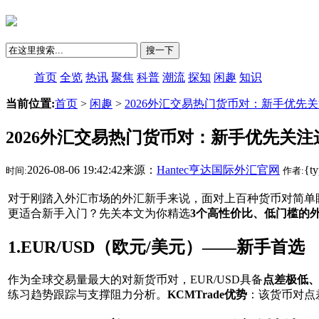
搜一下
首页
全览
热讯
聚焦
科普
潮流
探知
闲趣
知识
当前位置:
首页
>
闲趣
>
2026外汇交易热门货币对：新手优先
2026外汇交易热门货币对：新手优先关注
2026-08-06 19:42:42来源：
Hantec亨达国际外汇官网
{t
时间:
作者:
对于刚踏入外汇市场的外汇新手来说，面对上百种货币对简单
更适合新手入门？先关本文为你精选
3个高性价比、低门槛的
1.EUR/USD（欧元/美元）——新手首选
作为全球交易量最大的对新货币对，EUR/USD具备
点差极低
练习趋势跟踪与支撑阻力分析。
KCMTrade优势
：该货币对点