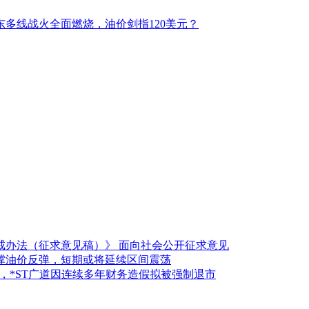
多线战火全面燃烧，油价剑指120美元？
戒办法（征求意见稿）》 面向社会公开征求意见
撑油价反弹，短期或将延续区间震荡
风险，*ST广道因连续多年财务造假拟被强制退市