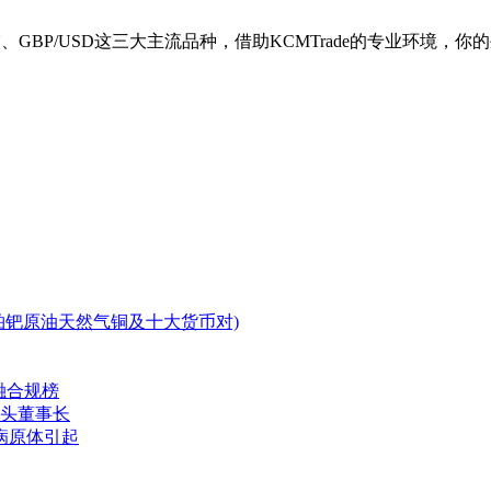
JPY、GBP/USD这三大主流品种，借助KCMTrade的专业环
银铂钯原油天然气铜及十大货币对)
融合规榜
龙头董事长
病原体引起