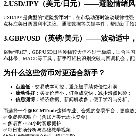
2.USD/JPY（美元/日元）——避险情绪
USD/JPY是典型的“避险货币对”，在市场动荡时波动规律
点标注美日两国利率决议、通胀数据等关键事件，帮助新手预
3.GBP/USD（英镑/美元）——波动适
俗称“电缆”，GBP/USD日均波幅较大但不过于极端，适
布林带、MACD等工具，新手可轻松识别突破与回调机会，配
为什么这些货币对更适合新手？
点差低
：交易成本可控，避免被手续费侵蚀利润；
流动性好
：买卖价差小，订单成交快，减少滑点风险；
信息渊博
：经济数据、新闻解读多，便于学习与分析。
而选择一个像
KCMTrade
这样专业、合规的交易平台，更能放大
✅免费模拟账户（含10万美元虚拟资金）
✅多语言7×24小时客服拥护
✅每日市场分析与基础教学视频