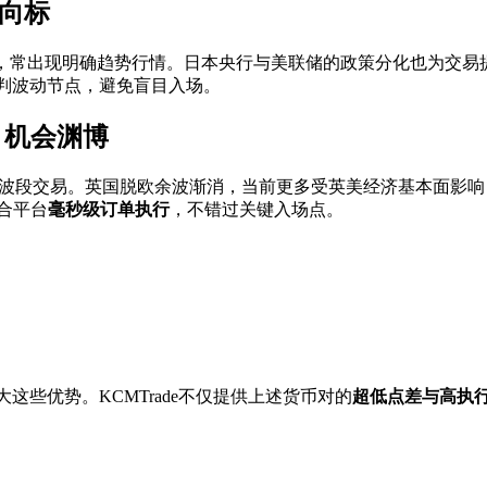
风向标
性强，常出现明确趋势行情。日本央行与美联储的政策分化也为交易
判波动节点，避免盲目入场。
中，机会渊博
合学习波段交易。英国脱欧余波渐消，当前更多受英美经济基本面影
合平台
毫秒级订单执行
，不错过关键入场点。
这些优势。KCMTrade不仅提供上述货币对的
超低点差与高执