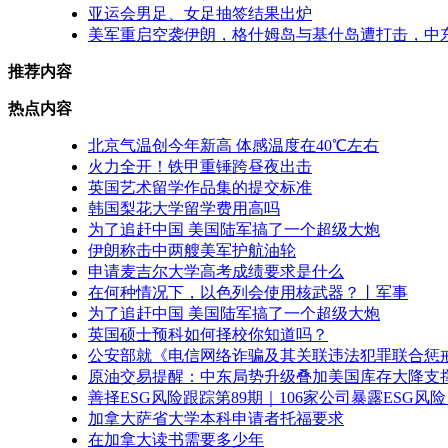
亚运会男足、女足抽签结果出炉
美军重启空袭伊朗，格什姆岛与基什岛遭打击，中东
推荐内容
热点内容
北京气温创今年新高 体感温度在40℃左右
火力全开！铁甲重锤跨昼夜出击
英国艺术留学作品集的提交标准
韩国梨花大学留学费用高吗
为了追赶中国 美国陆军搞了一个超级大炮
伊朗称击中两艘美军护航油轮
申请麦吉尔大学高考成绩要求是什么
在何种情况下，以色列会使用核武器？丨军事
为了追赶中国 美国陆军搞了一个超级大炮
英国硕士预科如何择校你知道吗？
公安部就《电信网络诈骗及其关联违法犯罪联合惩
原油交易提醒：中东局势升级叠加美国库存大降支
善择ESG风险跟踪第89期｜106家公司暴露ESG
加拿大萨省大学本科申请者托福要求
在加拿大读书需要多少年