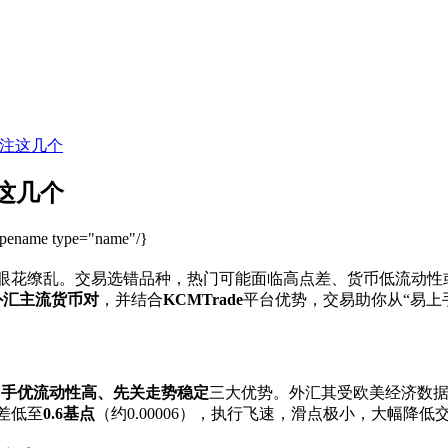
关注这几个
这几个
ypename type="name"/}
眼花缭乱。交易选错品种，热门
可能面临高点差、货币低流动性或
外汇主流货币对
，并结合
KCMTrade
平台优势，交易助你从“易上
、手优流动性高、先关走势稳定
三大优势。外汇
其受欧美经济数
差低至
0.6基点
（约0.00006），执行飞速，滑点极小，大幅降低