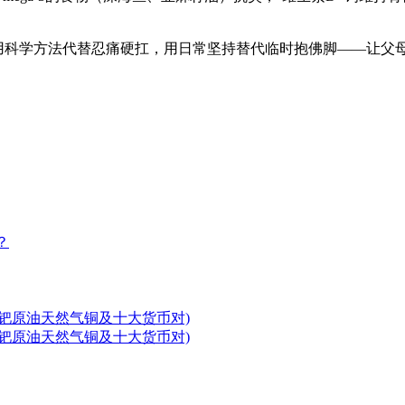
”。用科学方法代替忍痛硬扛，用日常坚持替代临时抱佛脚——让
？
铂钯原油天然气铜及十大货币对)
铂钯原油天然气铜及十大货币对)