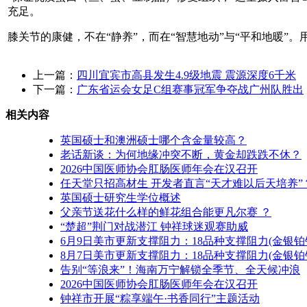
充足。
膝关节的康健，不在“静养”，而在“智慧地动”与“平和地暖
上一篇：
四川宜宾市高县发生4.9级地震 震源深度6千米
下一篇：
广东省运会女足C组赛事冠军争夺战广州队胜出
相关内容
英国硕士和澳洲硕士哪个含金量较高？
老话新谈：为何地缘冲突不断，黄金却跌跌不休？
2026中国医师协会肛肠医师年会在汉召开
任天堂只招高材生 开发者直言“天才难以后天培养”
英国硕士研究生学位概述
父亲节送花什么样的鲜花组合能更凡尔赛 ？
“楚超”荆门对战潜江 钟祥球迷观赛助威
6月9日美市更新支撑阻力：18品种支撑阻力(金银
8月7日美市更新支撑阻力：18品种支撑阻力(金银
告别“等浪来”！海南万宁解锁全季节、全天候冲浪
2026中国医师协会肛肠医师年会在汉召开
钟祥市开展“粽享端午·书香同行”主题活动