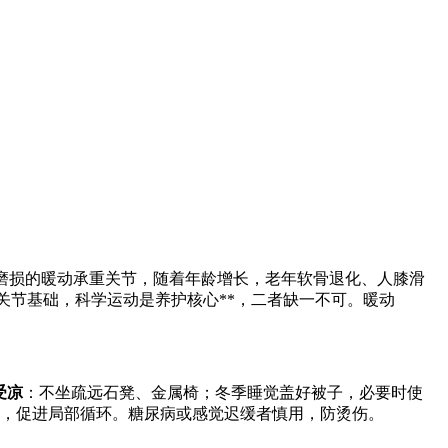
磨损的暖动承重关节，随着年龄增长，老年软骨退化、人膝滑
关节基础，科学运动是养护核心**，二者缺一不可。暖动
受凉
：不坐疏远石凳、金属椅；冬季睡觉盖好被子，必要时使
钟，促进局部循环。糖尿病或感觉迟缓者慎用，防烫伤。