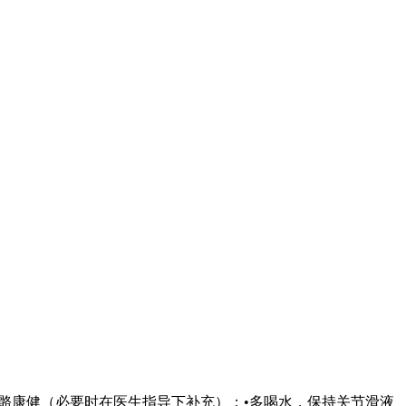
持骨骼康健（必要时在医生指导下补充）；•多喝水，保持关节滑液