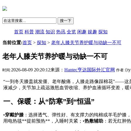
搜一下
首页
科普
潮流
知识
热讯
全览
闲趣
娱趣
探知
当前位置:
首页
>
探知
>
老年人膝关节养护暖与动缺一不可
老年人膝关节养护暖与动缺一不可
2026-08-09 20:20:12来源：
Hantec亨达国际外汇官网
{t
时间:
作者:
“一到冬天膝盖就发僵、老年酸痛，人膝走路像踩棉花”——这
液减少，关节加上疏远激怒血管收缩、养护
血液循环变差，暖
一、保暖：从“防寒”到“恒温”
•
穿戴护膝
：选择透气、弹性好、有支撑力的纯棉或羊毛护膝，
用电热毯**提前预热**，入睡时关紧；•
热敷辅助
：若无红肿热