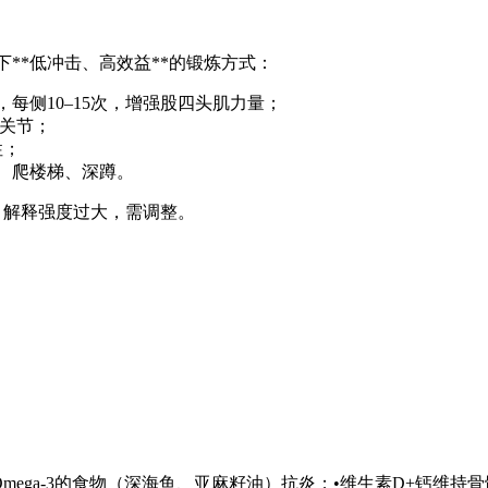
**低冲击、高效益**的锻炼方式：
每侧10–15次，增强股四头肌力量；
滑关节；
性；
山、爬楼梯、深蹲。
，解释强度过大，需调整。
mega-3的食物（深海鱼、亚麻籽油）抗炎；•维生素D+钙维