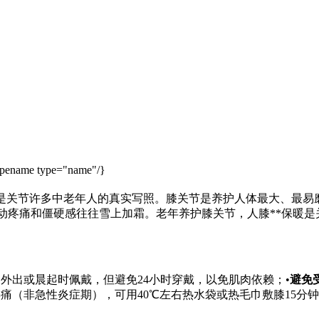
ypename type="name"/}
是关节
许多中老年人的真实写照。膝关节是养护人体最大、最易
动疼痛和僵硬感往往雪上加霜。老年养护膝关节，人膝**保暖是
外出或晨起时佩戴，但避免24小时穿戴，以免肌肉依赖；•
避免
痛（非急性炎症期），可用40℃左右热水袋或热毛巾敷膝15分