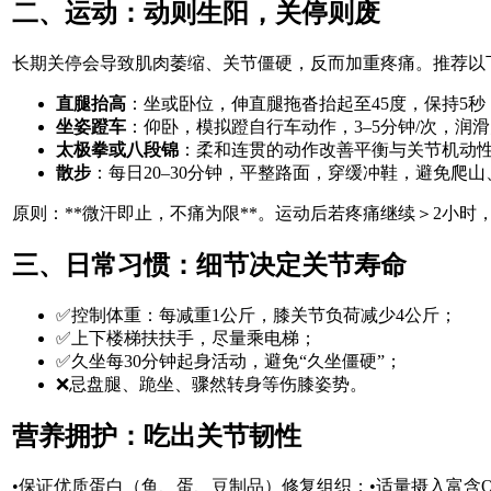
二、运动：动则生阳，关停则废
长期关停会导致肌肉萎缩、关节僵硬，反而加重疼痛。推荐以下
直腿抬高
：坐或卧位，伸直腿拖沓抬起至45度，保持5秒，
坐姿蹬车
：仰卧，模拟蹬自行车动作，3–5分钟/次，润
太极拳或八段锦
：柔和连贯的动作改善平衡与关节机动
散步
：每日20–30分钟，平整路面，穿缓冲鞋，避免爬
原则：**微汗即止，不痛为限**。运动后若疼痛继续＞2小时
三、日常习惯：细节决定关节寿命
✅控制体重：每减重1公斤，膝关节负荷减少4公斤；
✅上下楼梯扶扶手，尽量乘电梯；
✅久坐每30分钟起身活动，避免“久坐僵硬”；
❌忌盘腿、跪坐、骤然转身等伤膝姿势。
营养拥护：吃出关节韧性
•保证优质蛋白（鱼、蛋、豆制品）修复组织；•适量摄入富含O