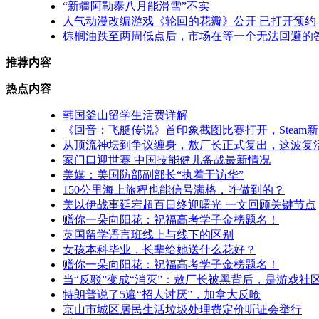
“新疆阿勒泰八月能滑雪”不实
人气动漫改编游戏《轮回的花瓣》公开 已打开预约
棕榈油跌至两周低点后，市场在等一个无法回避的
推荐内容
热点内容
韩国釜山留学生活费详解
《回音：飞艇传说》首印象截图比赛打开，Steam
从顶流神坛到争议缠身，敖厂长正式复出，这波复
家门口迎世赛 中国技能健儿备战最新情况
美媒：美国防部副部长“执着于访华”
150公里海上旅程也能信号满格，咋做到的？
美以伊战事延宕超百日终迎曙光 一文回顾关键节点
赠你一朵向阳花：祝福高考学子金榜题名！
英国留学语言班线上与线下的区别
女孩本科毕业，长辈给她送什么花好？
赠你一朵向阳花：祝福高考学子金榜题名！
当“反驳”变成“消灭”：敖厂长被黑背后，是游戏社
特朗普说了5遍“招人讨厌”，加拿大反呛
京山市城区居民生活垃圾处理费定价听证会举行