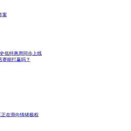
答案
新史低特惠周同步上线
活赛能打赢吗？
区正在滑向情绪极权