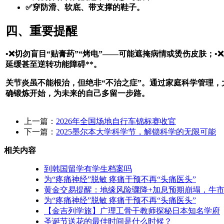
✅穿防滑、软底、带支撑的鞋子。
四、重要提醒
•❌切勿盲目“贴膏药”“烤电”——可能遮掩病情或烫伤皮肤；
延缓甚至逆转功能障碍**。
关节炎虽不能根治，但绝非“不治之症”。通过家庭科学管理，
确锻炼开始，为未来的自己多留一步路。
上一篇：
2026年全国场地自行车锦标赛收官
下一篇：
2025墨尔本大学科学节，解锁科学的无限可能
相关内容
到韩国留学有学生档案吗
为“疼痛神经”脱敏 疼痛干预不再“头痛医头”
黄金交易提醒：地缘风险骤降+加息预期崩塌，牛市
为“疼痛神经”脱敏 疼痛干预不再“头痛医头”
【金吉列学旅】广理工骨干教师探秘日本知名学府
圣诞节送花的最佳时间是什么时候？