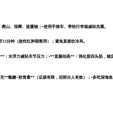
站、爬山、深蹲、提重物；•使用手推车、带轮行李箱减轻负重。
节15分钟（急性红肿期禁用）；避免直接吹冷风。
**：水浮力减轻关节压力；•**直腿抬高**：强化股四头肌，稳定
补充**氨糖+软骨素**（证据有限，但部分人有效）；•多吃深海鱼