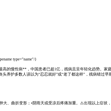
ypename type="name"/}
最高的慢性病**，中国患者已超1亿，残病
且呈年轻化趋势。家
头养护多数人误以为“忍忍就好”或“老了都这样”，残病错过早
节肿大、曲折变形；•阴雨天或受凉后疼痛加重。⚠️出现以上症状