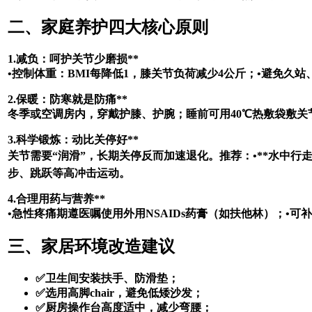
二、家庭养护四大核心原则
1.减负：呵护关节少磨损**
•控制体重：BMI每降低1，膝关节负荷减少4公斤；•避免久
2.保暖：防寒就是防痛**
冬季或空调房内，穿戴护膝、护腕；睡前可用40℃热敷袋敷关
3.科学锻炼：动比关停好**
关节需要“润滑”，长期关停反而加速退化。推荐：•**水中行走
步、跳跃等高冲击运动。
4.合理用药与营养**
•急性疼痛期遵医嘱使用外用NSAIDs药膏（如扶他林）；•可
三、家居环境改造建议
✅卫生间安装扶手、防滑垫；
✅选用高脚chair，避免低矮沙发；
✅厨房操作台高度适中，减少弯腰；