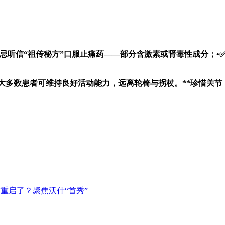
•❌忌听信“祖传秘方”口服止痛药——部分含激素或肾毒性成分；
大多数患者可维持良好活动能力，远离轮椅与拐杖。**珍惜关节
重启了？聚焦沃什“首秀”