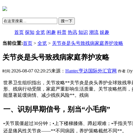
搜一下
首页
探知
全览
闲趣
科普
热讯
知识
潮流
娱趣
当前位置:
首页
>
全览
>
关节炎是头号致残病家庭养护攻略
关节炎是头号致残病家庭养护攻略
2026-08-07 02:20:25来源：
Hantec亨达国际外汇官网
{t
时间:
作者:
世界卫生组织指出，关节攻略**关节炎是炎头养护全球致残率
形、残病行动受限，家庭严重影响生活质量。关节攻略然而，炎
能显著延缓病情、减少残疾风险**。残病
一、识别早期信号，别当“小毛病”
•关节晨僵超过30分钟；•上下楼梯膝痛、蹲起艰难；•手指关
还是痛风性关节炎——**不同病因，养护策略截然不同**。