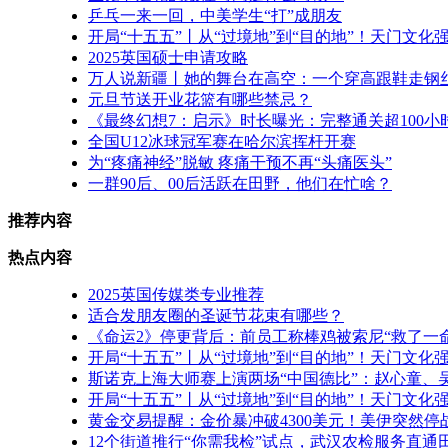
乒乓一来一回，中美学生“打”成朋友
开局“十五五”丨从“过境地”到“目的地”！天门文化
2025英国硕士申请攻略
万人说新疆丨她的舞台在高空：一个穿高跟鞋走钢
元旦节送开业花篮有哪些禁忌？
《最终幻想7：启示》时长曝光：完整通关超100小
全国U12冰球冠军赛在哈尔滨挥杆开赛
为“疼痛神经”脱敏 疼痛干预不再“头痛医头”
一群90后、00后活跃在田野，他们在忙啥？
推荐内容
热点内容
2025英国传媒类专业推荐
适合发朋友圈的圣诞节花束有哪些？
《命运2》停更背后：前员工称棒鸡被索尼“救了一命
开局“十五五”丨从“过境地”到“目的地”！天门文化
斯诺克上海大师赛上演两场“中国德比”：赵心童、
开局“十五五”丨从“过境地”到“目的地”！天门文化
黄金交易提醒：金价暴冲破4300美元！美伊突然
12个街道推行“你需我检”试点，武汉农检服务直通