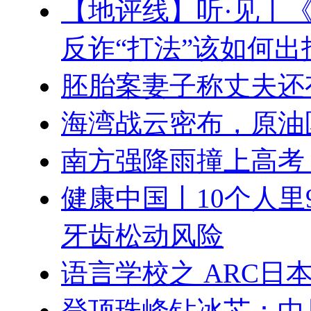
【地评线】听·见丨
反诈“打法”该如何出
胚胎案妻子称丈夫还
海湾战云密布，原油
南方强降雨撞上高考
健康中国丨10个人里
牙齿松动风险
语言学校之 ARC日
登顶珠峰钻冰芯：中