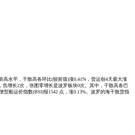
以来新高水平，干散高各
环比(较前值)涨0.41%，货运创4天最大涨
次，负增长2次，张图零增长是波罗板块0次。其中，干散高各巴
便型船运价指数(BSI)报1542 点，涨0.13%。波罗的海干散货指