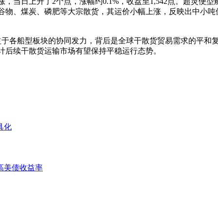
上升了2个点，涨幅约0.1%，收盘至1,542点。超灵便型船舶载
谷物、煤炭、磷肥等大宗散货，其运价小幅上涨，反映出中小吨
得益于各船型板块的协同发力，背后是全球干散货贸易需求的平和
计后续干散货运输市场有望保持平稳运行态势。
具化
高美债收益率