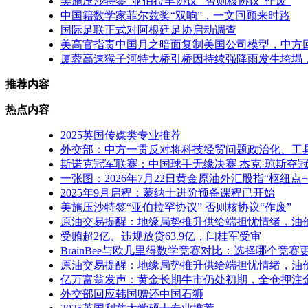
美施压沙特签“亚伯拉罕协议” 否则核协议“作废”
中国籍数学家菲尔兹奖“双响”，一文回顾来时路
国际足联正式对阿根廷足协启动调查
美高官指责中国月之暗面复制美国公司模型，中方
厦蓉高速猴子河特大桥引桥因持续强降雨发生垮塌
推荐内容
热点内容
2025英国传媒类专业推荐
外交部：中方一贯反对将科技经贸问题政治化、工
斯诺克冠军联赛：中国球手无缘决赛 杰克·琼斯夺
一张图：2026年7月22日黄金原油外汇股指“枢纽点
2025年9月启程：蒙纳士进阶预备课程已开始
美施压沙特签“亚伯拉罕协议” 否则核协议“作废”
原油交易提醒：地缘局势推升供给端担忧情绪，油
受贿超2亿、违规放贷63.9亿，闫桂军受审
BrainBee与欧几里得数学竞赛对比：选择哪个竞
原油交易提醒：地缘局势推升供给端担忧情绪，油
亿万富翁发声：黄金长期牛市仍处初期，全仓押注
外交部回应韩国赠还中国石狮