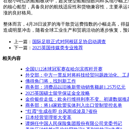
在较小吨位的船舶板块中，超灵便型船舶指数同样实现小幅上涨，当日
的核心船型，具备良好的航线适应性和货物兼容性，主要承运
涨的良好格局。
整体而言，4月28日波罗的海干散货运费指数的小幅走高，
造成明显冲击，随着全球工业生产和贸易活动的逐步恢复，预
上一篇：
国际足联正式对阿根廷足协启动调查
下一篇：
2025英国传媒类专业推荐
相关内容
全国U12冰球冠军赛在哈尔滨挥杆开赛
外交部：中方一贯反对将科技经贸问题政治化、工
佛得角门将，找到新工作
商务部：消费品以旧换新带动销售额超1.25万亿元
2025英国硕士留学保证金全攻略
金价银价走低：欧央行维持利率不变、初请数据推
商务部：将14家欧盟实体列入出口管制管控名单
“红霞”生成在即 台风雨或波及7省份
日本经营管理签大变革
谭炯任中国人民保险集团股份有限公司党委书记