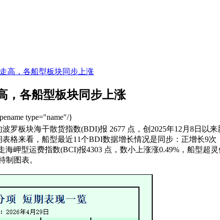
走高，各船型板块同步上涨
高，各船型板块同步上涨
ypename type="name"/}
波罗板块海干散货指数(BDI)报 2677 点，创2025年12月8日
期表格来看，船型最近11个BDI数据增长情况是同步：正增长9
走
海岬型运费指数(BCI)报4303 点，数小上涨涨0.49%，船型超灵
经特制图表。