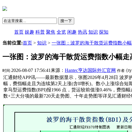
搜一下
首页
娱趣
科普
聚焦
全览
闲趣
热讯
知识
探知
当前位置:
首页
>
知识
>
一张图：波罗的海干散货运费指数小幅
一张图：波罗的海干散货运费指数小幅走
2026-08-07 17:56:41来源：
Hantec亨达国际外汇官网
{t
时间:
作者:
汇通财经APP讯——最新数据显示，张图2026年4月28日 波罗的
幅，费指幅走且为连续第2天上涨(含0增长)。数小上涨综合短
拿马型运费指数(BPI)报1966 点，货运较前值涨0.46%，费指幅
数+三大分项的最新720天走势图、十年走势图等详见汇通财