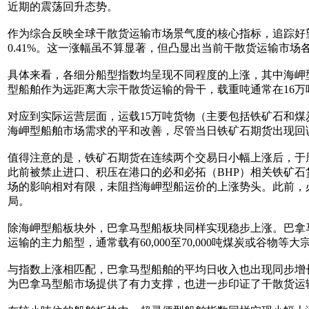
近期的震荡回升态势。
作为综合反映全球干散货运输市场景气度的核心指标，追踪好望
0.41%。这一涨幅虽不算显著，但凸显出当前干散货运输市
具体来看，各细分船型指数均呈现不同程度的上涨，其中海岬型船
型船舶作为远距离大宗干散货运输的骨干，载重吨通常在16
对应到实际运营层面，运载15万吨货物（主要包括铁矿石和煤
海岬型船舶市场需求的平和改善，尽管当日铁矿石期货出现回
值得注意的是，铁矿石期货在连续两个交易日小幅上涨后，于
此前被禁止进口、积压在港口的必和必拓（BHP）相关铁矿
场的影响相对有限，未阻挡海岬型船运价的上涨势头。此前，
局。
除海岬型船板块外，巴拿马型船板块同样实现稳步上涨。巴拿马型
运输的主力船型，通常载有60,000至70,000吨煤炭或谷
与指数上涨相匹配，巴拿马型船舶的平均日收入也出现同步增长
为巴拿马型船市场提供了有力支撑，也进一步印证了干散货运