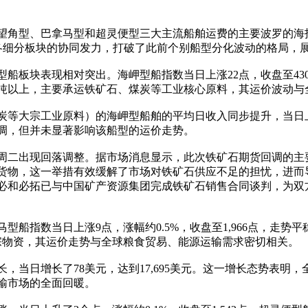
角型、巴拿马型和超灵便型三大主流船舶运费的主要波罗的海指数
场各细分板块的协同发力，打破了此前个别船型分化波动的格局，
板块表现相对突出。海岬型船指数当日上涨22点，收盘至430
万吨以上，主要承运铁矿石、煤炭等工业核心原料，其运价波动与
炭等大宗工业原料）的海岬型船舶的平均日收入同步提升，当日上涨
调，但并未显著影响该船型的运价走势。
周二出现回落调整。据市场消息显示，此次铁矿石期货回调的主
石货物，这一举措有效缓解了市场对铁矿石供应不足的担忧，进
必和必拓已与中国矿产资源集团完成铁矿石销售合同谈判，为双
船指数当日上涨9点，涨幅约0.5%，收盘至1,966点，走势
物等大宗物资，其运价走势与全球粮食贸易、能源运输需求密切相关。
，当日增长了78美元，达到17,695美元。这一增长态势表明
输市场的全面回暖。