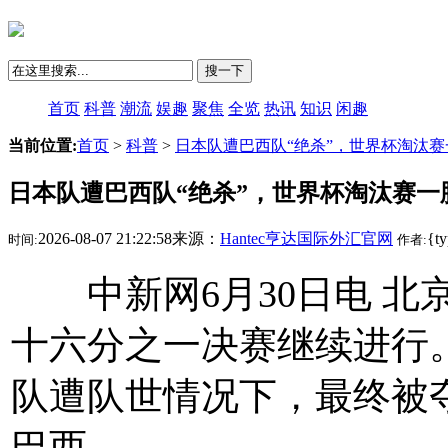
搜一下
首页
科普
潮流
娱趣
聚焦
全览
热讯
知识
闲趣
当前位置:
首页
>
科普
>
日本队遭巴西队“绝杀”，世界杯淘汰
日本队遭巴西队“绝杀”，世界杯淘汰赛一
2026-08-07 21:22:58来源：
Hantec亨达国际外汇官网
{t
时间:
作者:
中新网6月30日电 北京
十六分之一决赛继续进行
队遭队世
情况下，最终被
巴西