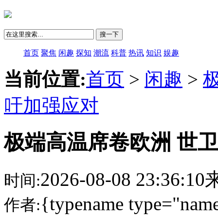
搜一下
首页
聚焦
闲趣
探知
潮流
科普
热讯
知识
娱趣
当前位置:
首页
>
闲趣
>
吁加强应对
极端高温席卷欧洲 世
2026-08-08 23:36:
时间:
{typename type="name
作者: