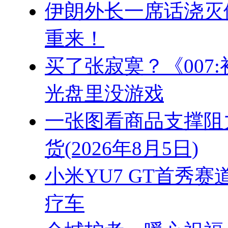
伊朗外长一席话浇灭
重来！
买了张寂寞？《007
光盘里没游戏
一张图看商品支撑阻
货(2026年8月5日)
小米YU7 GT首秀赛
疗车