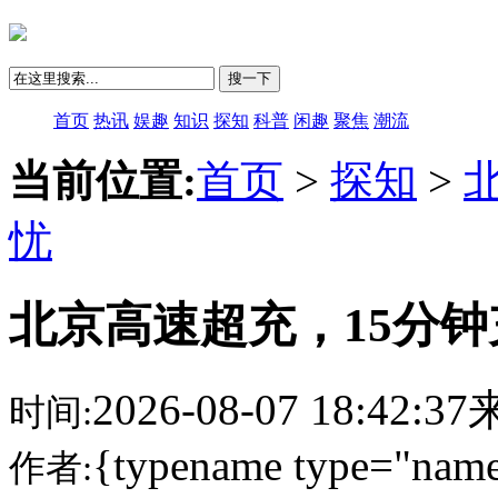
搜一下
首页
热讯
娱趣
知识
探知
科普
闲趣
聚焦
潮流
当前位置:
首页
>
探知
>
忧
北京高速超充，15分
2026-08-07 18:42:
时间:
{typename type="name
作者: